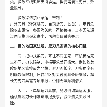
类，多数专线渠道支持承运，但仍需满足刃长、数
量限制。
多数渠道禁止承运：管制 /
户外刀具（弹簧跳刀、自锁折刀、匕首），带有危
险攻击属性，各国海关统一严格管控，基本无法通
过国际集运渠道寄出，切勿盲目采购寄运。
二、目的地国家法规，是刀具寄运的核心门槛
同一把中式菜刀，寄往不同国家，审核标准完
全不同，刃长限制、申报要求差异极大。例如欧美
欧盟地区管控最为严格，对刀刃长度、刀尖角度有
明确数值限制；日韩地区对尖锐厨具查验细致，超
长刀刃刀具需专项申报，否则无法顺利清关
因此，下单集运刀具前，务必咨询集运客服，
确认当地刃长标准与申报要求，减少清关失败风
险。