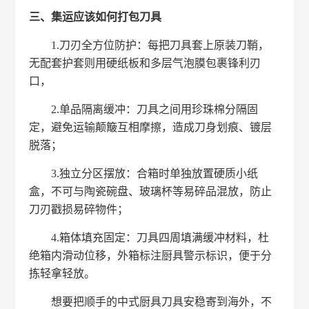
三、集运应该如何打包刀具
1.刀刃全方位防护：每把刀具套上原装刀鞘，
无配套护套则用硬纸板和多层气泡膜包裹锋利刃
口，
2.单品隔离缓冲：刀具之间用珍珠棉分隔固
定，避免运输颠簸互相摩擦，造成刀身划痕、镀层
脱落；
3.独立分区摆放：合箱时单独放置硬质小纸
盒，不可与陶瓷碗盘、玻璃杯等易碎品混放，防止
刀刃戳损易碎物件；
4.箱体填充固定：刀具四周填满缓冲材料，杜
绝箱内滑动位移，外箱标注厨具警示标识，便于分
拣轻拿轻放。
想要把顺手的中式厨具刀具安稳寄到海外，不