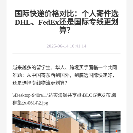
国际快递价格对比：个人寄件选
DHL、FedEx还是国际专线更划
算？
2025-06-14 10:41:14
越来越多的留学生、华人、跨境买手面临一个共同
难题：从中国寄东西到国外，到底选国际快递好，
还是选择专线物流更划算？
\\Desktop-940ra11\达实海狮共享盘\BLOG待发布\海
狮集运\0614\2.jpg