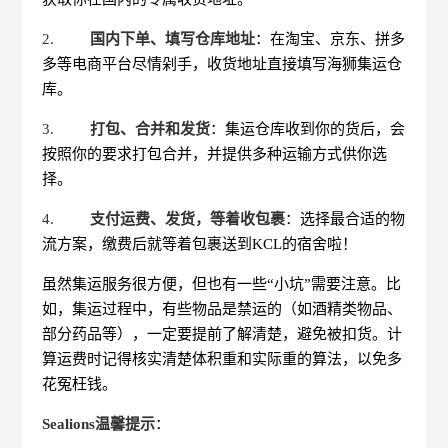
2.
国内下单、填写仓库地址
：在淘宝、京东、拼多
多等电商平台尽情剁手，收货地址直接填写海狮集运仓
库。
3.
打包、合并和发货
：集运仓库收到你的货后，会
按照你的要求打包合并，并提供多种运输方式供你选
择。
4.
支付运费、发货，等着收包裹
：选择最合适的物
流方案，缴费后就等着包裹送到KCL的宿舍啦！
虽然集运服务很方便，但也有一些“小坑”需要注意。比
如，集运过程中，有些物品是禁运的（如酒精类物品、
部分药品等），一定要提前了解清楚，避免被扣货。计
算运费时记得核实清楚体积重和实际重的算法，以免多
花冤枉钱。
Sealions温馨提示
：