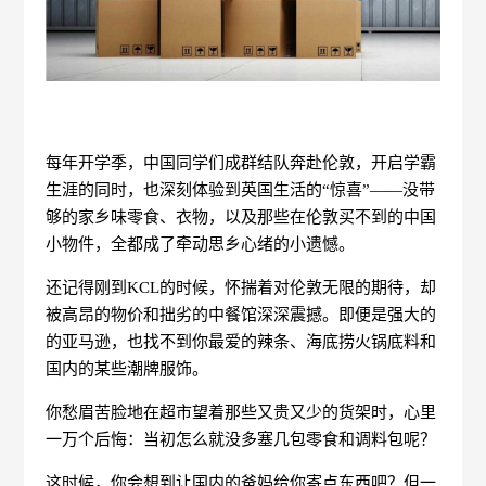
每年开学季，中国同学们成群结队奔赴伦敦，开启学霸
生涯的同时，也深刻体验到英国生活的“惊喜”——没带
够的家乡味零食、衣物，以及那些在伦敦买不到的中国
小物件，全都成了牵动思乡心绪的小遗憾。
还记得刚到KCL的时候，怀揣着对伦敦无限的期待，却
被高昂的物价和拙劣的中餐馆深深震撼。即便是强大的
的亚马逊，也找不到你最爱的辣条、海底捞火锅底料和
国内的某些潮牌服饰。
你愁眉苦脸地在超市望着那些又贵又少的货架时，心里
一万个后悔：当初怎么就没多塞几包零食和调料包呢？
这时候，你会想到让国内的爸妈给你寄点东西吧？但一