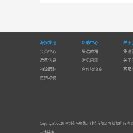
海狮集运
帮助中心
关于
会员中心
集运教程
集运
运费估算
常见问题
关于
物流跟踪
合作物流商
客服
集运视频
Copyright©2026 深圳市海狮集运科技有限公司 版权所有 粤ICP
友情链接：