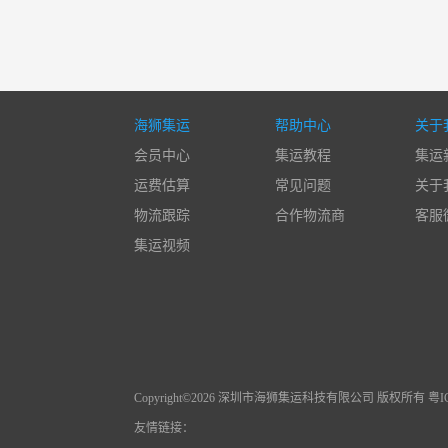
海狮集运
帮助中心
关于
会员中心
集运教程
集运
运费估算
常见问题
关于
物流跟踪
合作物流商
客服
集运视频
Copyright©2026 深圳市海狮集运科技有限公司 版权所有 粤ICP
友情链接：