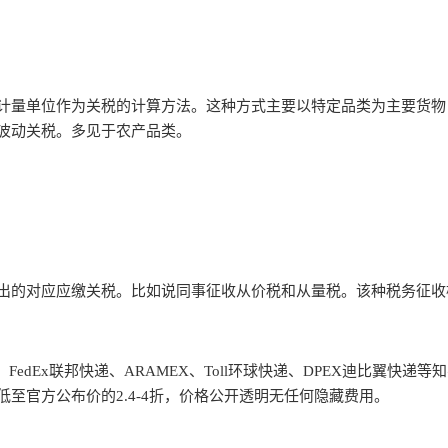
计量单位作为关税的计算方法。这种方式主要以特定品类为主要货物
波动关税。多见于农产品类。
出的对应应缴关税。比如说同事征收从价税和从量税。该种税务征收
、FedEx联邦快递、ARAMEX、Toll环球快递、DPEX迪比翼快
至官方公布价的2.4-4折，价格公开透明无任何隐藏费用。