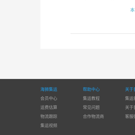
本
海狮集运
帮助中心
关于
会员中心
集运教程
集运
运费估算
常见问题
关于
物流跟踪
合作物流商
客服
集运视频