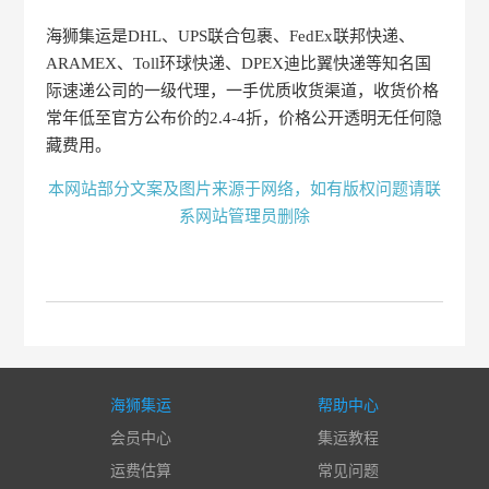
海狮集运是DHL、UPS联合包裹、FedEx联邦快递、
ARAMEX、Toll环球快递、DPEX迪比翼快递等知名国
际速递公司的一级代理，一手优质收货渠道，收货价格
常年低至官方公布价的2.4-4折，价格公开透明无任何隐
藏费用。
本网站部分文案及图片来源于网络，如有版权问题请联
系网站管理员删除
海狮集运
帮助中心
会员中心
集运教程
运费估算
常见问题