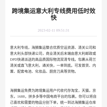
跨境集运意大利专线费用低时效
快
2023-02-11 09:51:31
意大利专线，海狮集运整合优质空运资源、清关公司和
意大利头部快递公司，商业清关后末端由意大利邮政或
DPD快递派送的高品质国际物流双清专线。包裹从荷兰
清关或直飞意大利，通关快，一单到底。可发普货、内
置、配套电池、化妆品、厨房刀具等货物。
海狮集运免费为跨境集运用户代收代存淘宝，天猫，京
东，1688，拼多多等中国电商平台的包裹。你可以将自
己喜欢和需要的物品分别下单，统一到达海狮集运仓库