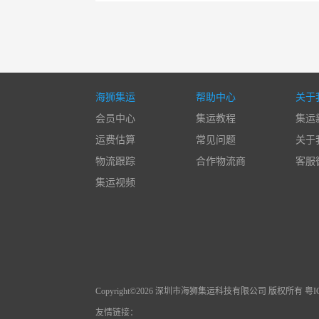
海狮集运
帮助中心
关于
会员中心
集运教程
集运
运费估算
常见问题
关于
物流跟踪
合作物流商
客服
集运视频
Copyright©2026 深圳市海狮集运科技有限公司 版权所有 粤ICP
友情链接：